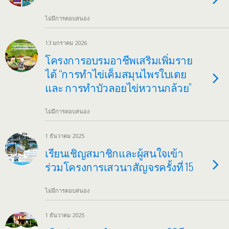
ไม่มีการตอบสนอง
13 มกราคม 2026
โครงการอบรมอาชีพเสริมเพิ่มราย
ได้ “การทำไข่เค็มสมุนไพรใบเตย
และ การทำบัวลอยไข่หวานกล้วย”
ไม่มีการตอบสนอง
1 ธันวาคม 2025
เรียนเชิญสมาชิกและผู้สนใจเข้า
ร่วมโครงการเสวนาสัญจรครั้งที่ 15
ไม่มีการตอบสนอง
1 ธันวาคม 2025